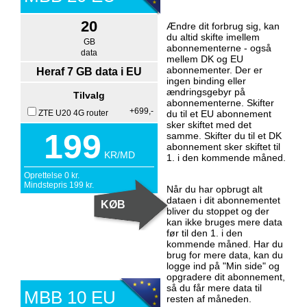
20
Ændre dit forbrug sig, kan
du altid skifte imellem
GB
abonnementerne - også
data
mellem DK og EU
abonnementer. Der er
Heraf 7 GB data i EU
ingen binding eller
ændringsgebyr på
Tilvalg
abonnementerne. Skifter
+699,-
ZTE U20 4G router
du til et EU abonnement
sker skiftet med det
199
samme. Skifter du til et DK
abonnement sker skiftet til
KR/MD
1. i den kommende måned.
Oprettelse
0
kr.
Mindstepris
199
kr.
Når du har opbrugt alt
dataen i dit abonnementet
bliver du stoppet og der
kan ikke bruges mere data
før til den 1. i den
kommende måned. Har du
brug for mere data, kan du
logge ind på "Min side" og
opgradere dit abonnement,
så du får mere data til
MBB 10 EU
resten af måneden.