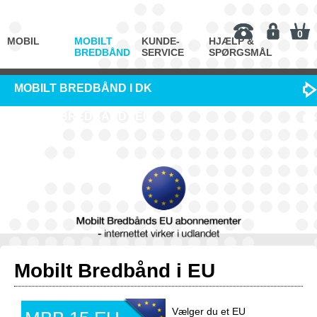
0
MOBIL
MOBILT
KUNDE-
HJÆLP &
BREDBÅND
SERVICE
SPØRGSMÅL
MOBILT BREDBÅND I DK
MOBILT BREDBÅND I EU
Mobilt Bredbånd i EU
Vælger du et EU