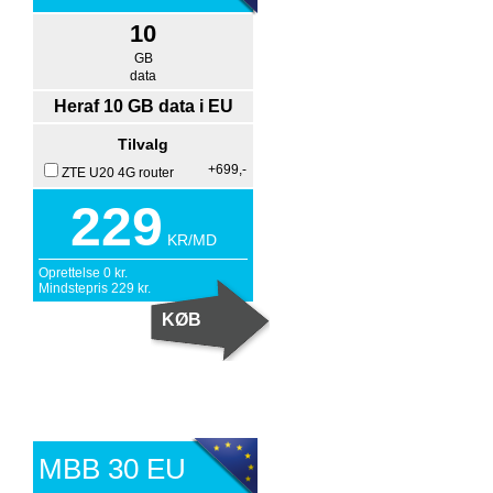
10
GB
data
Heraf 10 GB data i EU
Tilvalg
+699,-
ZTE U20 4G router
229
KR/MD
Oprettelse
0
kr.
Mindstepris
229
kr.
MBB 30 EU