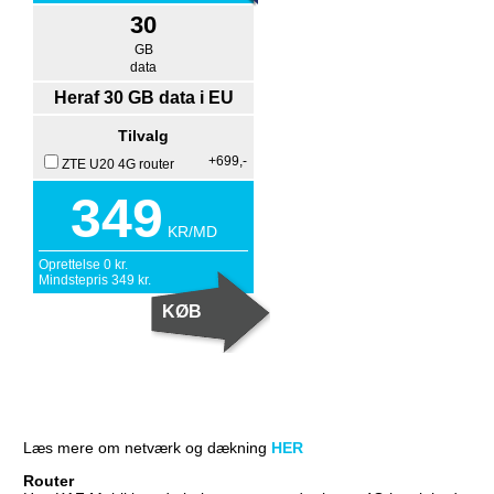
30
GB
data
Heraf 30 GB data i EU
Tilvalg
+699,-
ZTE U20 4G router
349
KR/MD
Oprettelse
0
kr.
Mindstepris
349
kr.
Læs mere om netværk og dækning
HER
Router