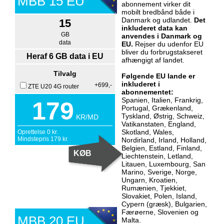
MBB 15 EU
abonnement virker dit
mobilt bredbånd både i
Danmark og udlandet.
Det
15
inkluderet data kan
GB
anvendes i Danmark og
data
EU.
Rejser du udenfor EU
bliver du forbrugstakseret
Heraf 6 GB data i EU
afhængigt af landet.
Tilvalg
Følgende EU lande er
inkluderet i
+699,-
ZTE U20 4G router
abonnementet:
Spanien, Italien, Frankrig,
179
Portugal, Grækenland,
Tyskland, Østrig, Schweiz,
KR/MD
Vatikanstaten, England,
Skotland, Wales,
Oprettelse
0
kr.
Mindstepris
179
kr.
Nordirland, Irland, Holland,
Belgien, Estland, Finland,
Liechtenstein, Letland,
Litauen, Luxembourg, San
Marino, Sverige, Norge,
Ungarn, Kroatien,
Rumænien, Tjekkiet,
Slovakiet, Polen, Island,
Cypern (græsk), Bulgarien,
Færøerne, Slovenien og
MBB 20 EU
Malta.